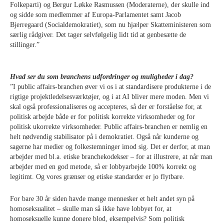
Folkeparti) og Bergur Løkke Rasmussen (Moderaterne), der skulle ind
og sidde som medlemmer af Europa-Parlamentet samt Jacob
Bjerregaard (Socialdemokratiet), som nu hjælper Skatteministeren som
særlig rådgiver. Det tager selvfølgelig lidt tid at genbesætte de
stillinger.”
Hvad ser du som branchens udfordringer og muligheder i dag?
”I public affairs-branchen øver vi os i at standardisere produkterne i de
rigtige projektledelsesværktøjer, og i at AI bliver mere moden. Men vi
skal også professionaliseres og accepteres, så der er forståelse for, at
politisk arbejde både er for politisk korrekte virksomheder og for
politisk ukorrekte virksomheder. Public affairs-branchen er nemlig en
helt nødvendig stabilisator på i demokratiet. Også når kunderne og
sagerne har medier og folkestemninger imod sig. Det er derfor, at man
arbejder med bl.a. etiske branchekodekser – for at illustrere, at når man
arbejder med en god metode, så er lobbyarbejde 100% korrekt og
legitimt. Og vores grænser og etiske standarder er jo flytbare.
For bare 30 år siden havde mange mennesker et helt andet syn på
homoseksualitet – skulle man så ikke have lobbyet for, at
homoseksuelle kunne donere blod, eksempelvis? Som politisk