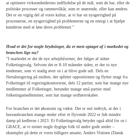
at optimere virksomhedernes indflydelse på de mål, som de har, eller de
politiske processer og rammevilkår, som er snærende, eller kan ændres.
Det er en vigtig del af vores kultur, at vi har en nysgerrighed på
processerne, en nysgerrighed på problemerne og en energi i at hjælpe
kunderne med at løse deres problemer.”
Hvad er det for nogle brydninger, du er mest optaget af i markedet og
branchen lige nu?
”I markedet er det de nye arbejdsformer, der følger af sidste
Folketingsvalg. Selvom det er 8-10 måneder siden, er der to nye
tendenser, som vi stadig øver os i at blive gode udi. Dels en
flertalsregering på midten, der splitter oppositionen og flytter magt fra
Folketinget til regeringskontorerne, dels 12 partier, som har mange nye
medlemmer af Folketinget, herunder mange små partier med
folketingsmedlemmer, som har mange ordførerskaber.
For branchen er det økonomi og vækst. Det er mit indtryk, at der i
bureaubranchen mange steder efter et flyvende 2022 er lidt mindre
damp på kedlerne i 2023. Et Folketingsvalg betyder også altid for os i
GRACE, at vi mister nogle dygtige folk til andre gode steder –
eksempler på dette er vores tidligere ansatte, Anders Vistisen (Dansk