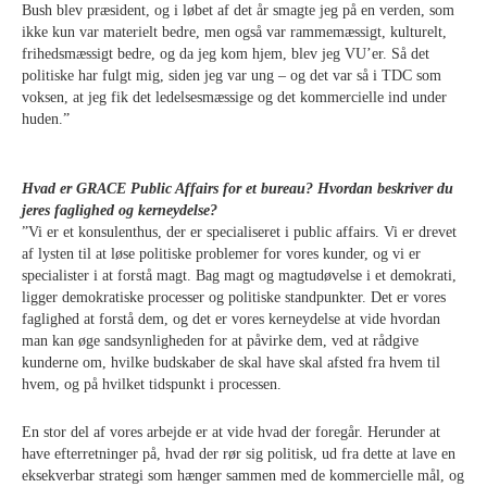
Bush blev præsident, og i løbet af det år smagte jeg på en verden, som
ikke kun var materielt bedre, men også var rammemæssigt, kulturelt,
frihedsmæssigt bedre, og da jeg kom hjem, blev jeg VU’er. Så det
politiske har fulgt mig, siden jeg var ung – og det var så i TDC som
voksen, at jeg fik det ledelsesmæssige og det kommercielle ind under
huden.”
Hvad er GRACE Public Affairs for et bureau? Hvordan beskriver du
jeres faglighed og kerneydelse?
”Vi er et konsulenthus, der er specialiseret i public affairs. Vi er drevet
af lysten til at løse politiske problemer for vores kunder, og vi er
specialister i at forstå magt. Bag magt og magtudøvelse i et demokrati,
ligger demokratiske processer og politiske standpunkter. Det er vores
faglighed at forstå dem, og det er vores kerneydelse at vide hvordan
man kan øge sandsynligheden for at påvirke dem, ved at rådgive
kunderne om, hvilke budskaber de skal have skal afsted fra hvem til
hvem, og på hvilket tidspunkt i processen.
En stor del af vores arbejde er at vide hvad der foregår. Herunder at
have efterretninger på, hvad der rør sig politisk, ud fra dette at lave en
eksekverbar strategi som hænger sammen med de kommercielle mål, og