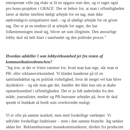
entreprenør ville jeg elske at få en opgave som den, og vi tager også
pro bono-projekter i
GRACE
. Der er behov for, at man i offentligheden
lærer at skelne imellem lødigt arbejde for en sag, man ikke
nødvendigvis sympatiserer med – og så ulødigt arbejde for en given
sag. Der er pt en tendens til at arbejde for sager, der har
folkestemningen imod sig, bliver set som illegitimt. Den ansvarlige
lobby skal stå helt klart i samfundet og den politiske proces.”
Hvordan adskiller I som lobbyvirksomhed jer fra resten af
kommunikationsbranchen?
”Jeg tror, at der er friere rammer for, hvad man kan sige, når man er
PR- eller reklamevirksomhed. Vi klæder kunderne på til en
samfundsdebat og en politisk virkelighed, hvor de meget vel kan blive
skydeskive – og når man gør det, handler det ikke kun om at skabe
opmærksomhed i offentligheden. Det er jo lidt anderledes fra den
måde, journalister, medier og PR-bureauer arbejder på, hvor de skal
sprede et budskab så bredt som overhovedet muligt.
Vi er ofte på samme marked, men med forskellige værktøjer. Vi
udfylder forskellige funktioner – men i den samme branche. Jeg tænker
sådan her: Reklamebureauer massekommunikerer, direkte fra producent