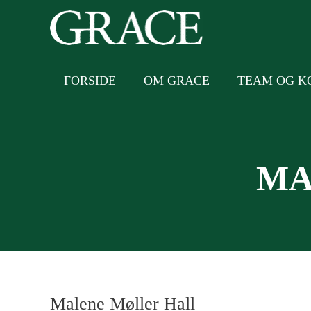
Gå
til
indholdet
FORSIDE
OM GRACE
TEAM OG K
MA
Malene Møller Hall