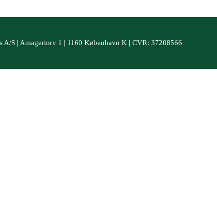
s A/S | Amagertorv 1 | 1160 København K | CVR: 37208566