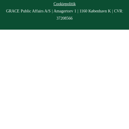
Cookiepolitik
GRACE Public Affairs A/S | Amagertorv 1 | 1160 København K | CVR:
37208566